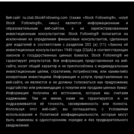
Веб-сайт ru.club.StockFollowing.com (также «Stock Following®», «клуб
Stock Following®», «мы») является информационным и
образовательным веб-сайтом, а не зарегистрированным
инвестиционным консультантом. Stock Following® полагается на
исключение из определения финансовых консультантов, сделанных
для издателей в соответствии с разделом 202 (a) (11) «Закона об
инвестиционных консультантах» 1940 года (США) и соответствующих
законов о государственных ценных бумагах. Stock Following® не
гарантирует результатов. Вся информация, представленная на веб-
сайте, носит общий характер и не приспособлена к индивидуальным
инвестиционным целям, стратегиям, потребностям, или каким-либо
конкретным инвестициям. Информация и услуги, представленные на
веб-сайте, не являются и не должны толковаться как предложение,
ходатайство или рекомендация о покупке или продаже ценных бумаг.
Информация получена из источников, которые мы считаем
надежными. Тем не менее, нами не гарантируется и не
подразумевается её точность, своевременность или полнота.
Используя этот веб-сайт, вы соглашаетесь с Условиями
использования и Политикой конфиденциальности, которые могут
быть изменены в одностороннем порядке и без предварительного
уведомления.